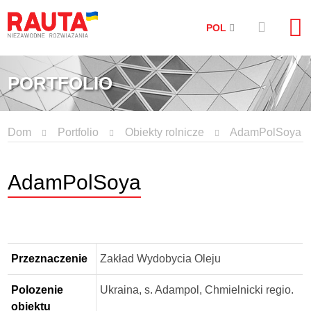
POL
PORTFOLIO
Dom
Portfolio
Obiekty rolnicze
AdamPolSoya
AdamPolSoya
Przeznaczenie
Zakład Wydobycia Oleju
Polozenie
Ukraina, s. Adampol, Сhmielnicki regio.
obiektu