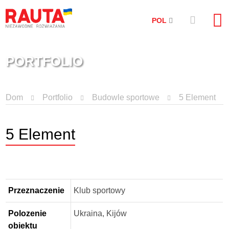
POL
PORTFOLIO
Dom
Portfolio
Budowle sportowe
5 Element
5 Element
Przeznaczenie
Klub sportowy
Polozenie
Ukraina, Kijów
obiektu