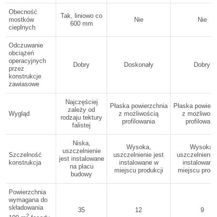
Obecność
Tak, liniowo co
mostków
Nie
Nie
600 mm
cieplnych
Odczuwanie
obciążeń
operacyjnych
Dobry
Doskonały
Dobry
przez
konstrukcje
zawiasowe
Najczęściej
Płaska powierzchnia
Płaska powierz
zależy od
Wygląd
z możliwością
z możliwośc
rodzaju tektury
profilowania
profilowani
falistej
Niska,
Wysoka,
Wysoka,
uszczelnienie
Szczelność
uszczelnienie jest
uszczelnienie 
jest instalowane
konstrukcja
instalowane w
instalowane
na placu
miejscu produkcji
miejscu produ
budowy
Powierzchnia
wymagana do
składowania
35
12
9
2