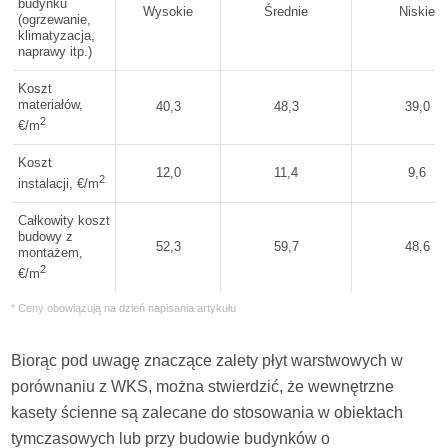
budynku
Wysokie
Średnie
Niskie
(ogrzewanie,
klimatyzacja,
naprawy itp.)
Koszt
materiałów,
40,3
48,3
39,0
2
€/m
Koszt
12,0
11,4
9,6
2
instalacji, €/m
Całkowity koszt
budowy z
52,3
59,7
48,6
montażem,
2
€/m
* Ceny obowiązują na dzień napisania artykułu
Biorąc pod uwagę znaczące zalety płyt warstwowych w
porównaniu z WKS, można stwierdzić, że wewnętrzne
kasety ścienne są zalecane do stosowania w obiektach
tymczasowych lub przy budowie budynków o