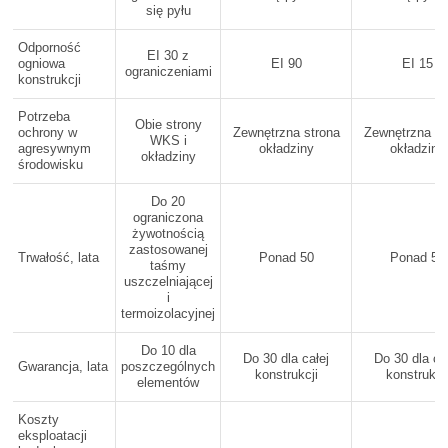
się pyłu
Odporność
EI 30 z
ogniowa
EI 90
EI 15
ograniczeniami
konstrukcji
Potrzeba
Obie strony
ochrony w
Zewnętrzna strona
Zewnętrzna st
WKS i
agresywnym
okładziny
okładziny
okładziny
środowisku
Do 20
ograniczona
żywotnością
zastosowanej
Trwałość, lata
Ponad 50
Ponad 50
taśmy
uszczelniającej
i
termoizolacyjnej
Do 10 dla
Do 30 dla całej
Do 30 dla ca
Gwarancja, lata
poszczególnych
konstrukcji
konstrukcj
elementów
Koszty
eksploatacji