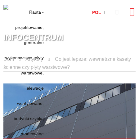
POL
INFOCENTRUM
Dom
Artykuły
Co jest lepsze: wewnętrzne kasety
ścienne czy płyty warstwowe?