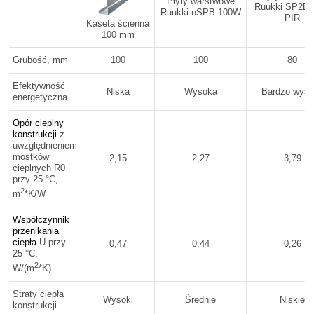
Płyty warstwowe
Ruukki SP2B 
Ruukki nSPB 100W
PIR
Kaseta ścienna
100 mm
Grubość, mm
100
100
80
Efektywność
Niska
Wysoka
Bardzo wys
energetyczna
Opór cieplny
konstrukcji
z
uwzględnieniem
mostków
2,15
2,27
3,79
cieplnych R0
przy 25 °C,
2
m
*K/W
Współczynnik
przenikania
ciepła
U przy
0,47
0,44
0,26
25 °C,
2
W/(m
*K)
Straty ciepła
Wysoki
Średnie
Niskie
konstrukcji