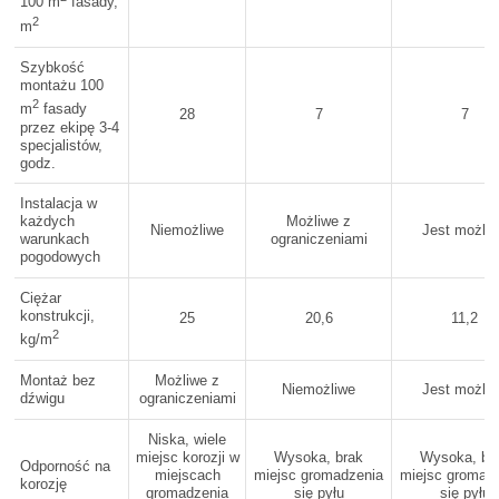
100 m
fasady,
2
m
Szybkość
montażu 100
2
m
fasady
28
7
7
przez ekipę 3-4
specjalistów,
godz.
Instalacja w
każdych
Możliwe z
Niemożliwe
Jest możli
warunkach
ograniczeniami
pogodowych
Ciężar
konstrukcji,
25
20,6
11,2
2
kg/m
Montaż bez
Możliwe z
Niemożliwe
Jest możli
dźwigu
ograniczeniami
Niska, wiele
miejsc korozji w
Wysoka, brak
Wysoka, br
Odporność na
miejscach
miejsc gromadzenia
miejsc gromad
korozję
gromadzenia
się pyłu
się pyłu