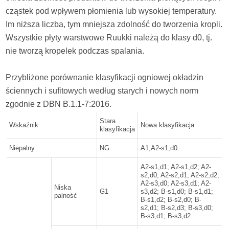
cząstek pod wpływem płomienia lub wysokiej temperatury.
Im niższa liczba, tym mniejsza zdolność do tworzenia kropli.
Wszystkie płyty warstwowe Ruukki należą do klasy d0, tj.
nie tworzą kropelek podczas spalania.
Przybliżone porównanie klasyfikacji ogniowej okładzin
ściennych i sufitowych według starych i nowych norm
zgodnie z DBN B.1.1-7:2016.
Stara
Wskaźnik
Nowa klasyfikacja
klasyfikacja
Niepalny
NG
A1,A2-s1,d0
A2-s1,d1; A2-s1,d2; A2-
s2,d0; A2-s2,d1; A2-s2,d2;
A2-s3,d0; A2-s3,d1; A2-
Niska
G1
s3,d2; B-s1,d0; B-s1,d1;
palność
B-s1,d2; B-s2,d0; B-
s2,d1; B-s2,d3; B-s3,d0;
B-s3,d1; B-s3,d2