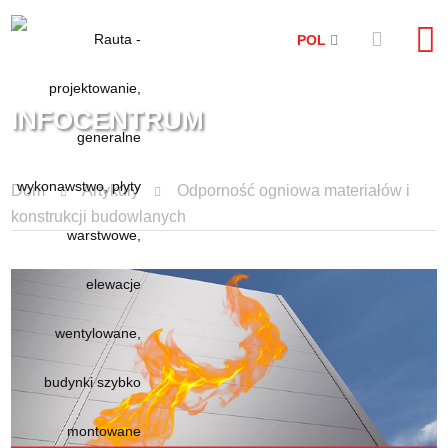
POL
INFOCENTRUM
Dom
Artykuły
Odporność ogniowa materiałów i
konstrukcji budowlanych