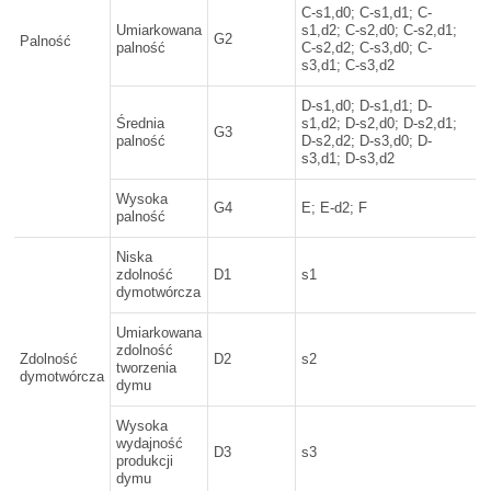
C-s1,d0; C-s1,d1; C-
Umiarkowana
s1,d2; C-s2,d0; C-s2,d1;
G2
Palność
palność
C-s2,d2; C-s3,d0; C-
s3,d1; C-s3,d2
D-s1,d0; D-s1,d1; D-
Średnia
s1,d2; D-s2,d0; D-s2,d1;
G3
palność
D-s2,d2; D-s3,d0; D-
s3,d1; D-s3,d2
Wysoka
G4
E; E-d2; F
palność
Niska
zdolność
D1
s1
dymotwórcza
Umiarkowana
zdolność
Zdolność
D2
s2
tworzenia
dymotwórcza
dymu
Wysoka
wydajność
D3
s3
produkcji
dymu