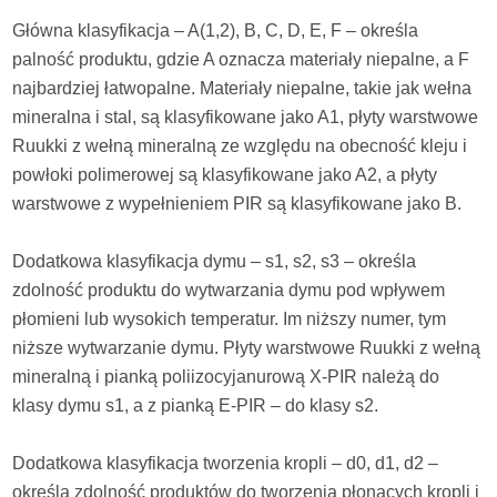
Główna klasyfikacja – A(1,2), B, C, D, E, F – określa
palność produktu, gdzie A oznacza materiały niepalne, a F
najbardziej łatwopalne. Materiały niepalne, takie jak wełna
mineralna i stal, są klasyfikowane jako A1, płyty warstwowe
Ruukki z wełną mineralną ze względu na obecność kleju i
powłoki polimerowej są klasyfikowane jako A2, a płyty
warstwowe z wypełnieniem PIR są klasyfikowane jako B.
Dodatkowa klasyfikacja dymu – s1, s2, s3 – określa
zdolność produktu do wytwarzania dymu pod wpływem
płomieni lub wysokich temperatur. Im niższy numer, tym
niższe wytwarzanie dymu. Płyty warstwowe Ruukki z wełną
mineralną i pianką poliizocyjanurową X-PIR należą do
klasy dymu s1, a z pianką E-PIR – do klasy s2.
Dodatkowa klasyfikacja tworzenia kropli – d0, d1, d2 –
określa zdolność produktów do tworzenia płonących kropli i