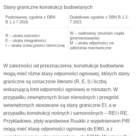
Stany graniczne konstrukcji budowlanych
Podstawowy zgodnie z DBN
Dodatkowe zgodnie z DBN B.1.2-
B.1.1-7:2016
7:2021
W – nadmierny strumień ciepła
R – utrata nośności
(promieniowanie)
E – utrata integralności
M – utrata odporności na
I – utrata izolacyjności termicznej
uderzenia mechaniczne
W zależności od przeznaczenia, konstrukcje budowlane
mogą mieć różne klasy odporności ogniowej, których stany
graniczne są oznaczone literami (R, E, I) i liczbą
wskazującą limit odporności ogniowej w minutach. W
przypadku zewnętrznych ścian nienośnych i przegród
wewnętrznych stosowane są stany graniczne EI, a w
przypadku konstrukcji nośnych i samonośnych – REI i RE.
Przykładowo, płyty warstwowe Ruukki z wypełnieniem PIR
mogą mieć klasę odporności ogniowej do EI60, a z