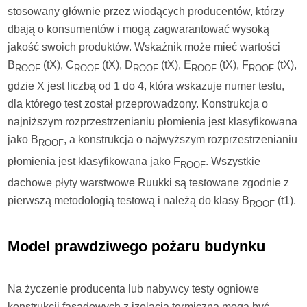
stosowany głównie przez wiodących producentów, którzy
dbają o konsumentów i mogą zagwarantować wysoką
jakość swoich produktów. Wskaźnik może mieć wartości
B
(tX), C
(tX), D
(tX), E
(tX), F
(tX),
ROOF
ROOF
ROOF
ROOF
ROOF
gdzie X jest liczbą od 1 do 4, która wskazuje numer testu,
dla którego test został przeprowadzony. Konstrukcja o
najniższym rozprzestrzenianiu płomienia jest klasyfikowana
jako B
, a konstrukcja o najwyższym rozprzestrzenianiu
ROOF
płomienia jest klasyfikowana jako F
. Wszystkie
ROOF
dachowe płyty warstwowe Ruukki są testowane zgodnie z
pierwszą metodologią testową i należą do klasy B
(t1).
ROOF
Model prawdziwego pożaru budynku
Na życzenie producenta lub nabywcy testy ogniowe
konstrukcji fasadowych z izolacją termiczną mogą być