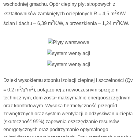
wschodniej gmachu. Opór cieplny płyt stropowych z
2
kształtowników zamkniętych ocieplonych R = 4,5 m
K/W,
2
2
ścian i dachu – 6,39 m
K/W, a przeszklenia – 1,24 m
K/W.
Dzięki wysokiemu stopniu izolacji cieplnej i szczelności (Qv
3
2
= 0,2 m
/g*m
), połączonej z nowoczesnym sprzętem
technicznym, dom został maksymalnie energooszczędnym
oraz komfortowym. Wysoka hermetyczność przegród
zewnętrznych oraz system wentylacji o odzyskiwaniu ciepła
(skuteczność 95%) zapewnia oszczędzanie resursów
energetycznych oraz podtrzymanie optymalnego