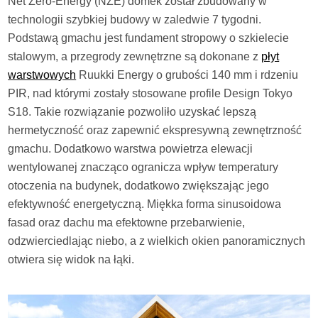
Net Zero-Energy (NZE) domek został zbudowany w
technologii szybkiej budowy w zaledwie 7 tygodni.
Podstawą gmachu jest fundament stropowy o szkielecie
stalowym, a przegrody zewnętrzne są dokonane z
płyt
warstwowych
Ruukki Energy o grubości 140 mm i rdzeniu
PIR, nad którymi zostały stosowane profile Design Tokyo
S18. Takie rozwiązanie pozwoliło uzyskać lepszą
hermetyczność oraz zapewnić ekspresywną zewnętrzność
gmachu. Dodatkowo warstwa powietrza elewacji
wentylowanej znacząco ogranicza wpływ temperatury
otoczenia na budynek, dodatkowo zwiększając jego
efektywność energetyczną. Miękka forma sinusoidowa
fasad oraz dachu ma efektowne przebarwienie,
odzwierciedlając niebo, a z wielkich okien panoramicznych
otwiera się widok na łąki.