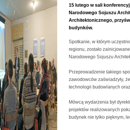
15 lutego w sali konferency
Narodowego Sojuszu Archit
Architektonicznego, przyśw
budynków.
Spotkanie, w którym uczęstnic
regionu, zostało zainicjowan
Narodowego Sojuszu Architek
Przeprowadzenie takiego spo
zawodowców zaświadzyły, że
technologii budowlanych ora
Mówcą wydarzenia był dyrekto
projektów realizowanych poka
budynek nie tylko pięknym, l