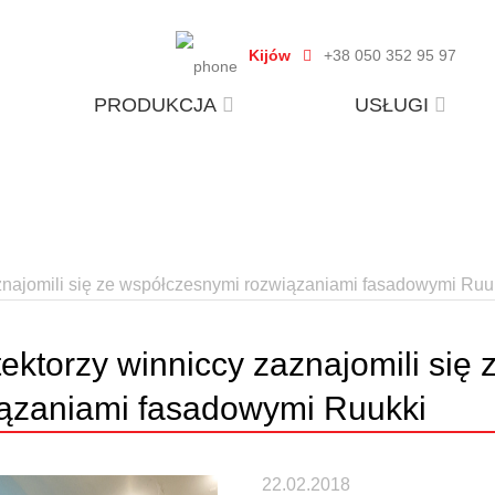
Kijów
+38 050 352 95 97
PRODUKCJA
USŁUGI
aznajomili się ze współczesnymi rozwiązaniami fasadowymi Ruu
tektorzy winniccy zaznajomili się
ązaniami fasadowymi Ruukki
22.02.2018