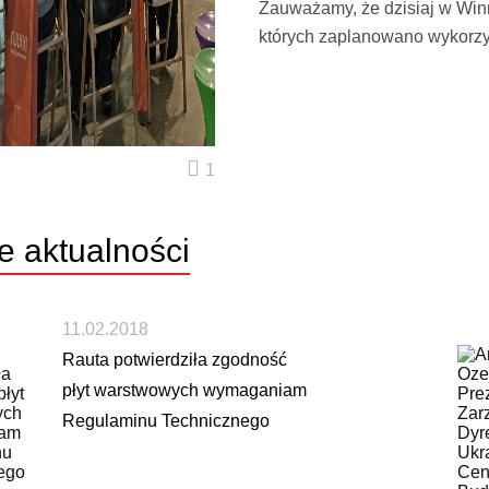
Zauważamy, że dzisiaj w Win
których zaplanowano wykorzy
1
ie
aktualności
11.02.2018
Rauta potwierdziła zgodność
płyt warstwowych wymaganiam
Regulaminu Technicznego