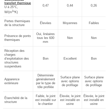
transfert thermique
0,47
0,44
0,26
U à 25°C,
2
W/(m
*K)
Pertes thermiques
Élevées
Moyennes
Faibles
de la structure
Oui, linéaires
Présence de ponts
tous les 600
Non
Non
thermiques
mm
Réception des
charges
d’exploitation des
Bon
Excellent
Bon
structures
suspendues
Déterminée
Surface plane
Surface plane
Apparence
généralement
avec options
avec options
extérieure
par le type de
de profilage
de profilage
tôle profilée
Faible, le joint
Élevée, le joint
Élevée, le joint
Étanchéité de la
est installé sur
est installé en
est installé en
structure
le chantier
usine
usine