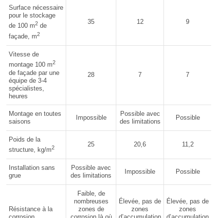
Surface nécessaire
pour le stockage
35
12
9
2
de 100 m
de
2
façade, m
Vitesse de
2
montage 100 m
de façade par une
28
7
7
équipe de 3-4
spécialistes,
heures
Montage en toutes
Possible avec
Impossible
Possible
saisons
des limitations
Poids de la
25
20,6
11,2
2
structure, kg/m
Installation sans
Possible avec
Impossible
Possible
grue
des limitations
Faible, de
nombreuses
Élevée, pas de
Élevée, pas de
Résistance à la
zones de
zones
zones
corrosion
corrosion là où
d’accumulation
d’accumulation