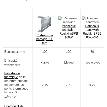
Panneaux
Panneaux
sandwich
sandwich
Ruukki nSPB
Ruukki SP2B
Plateaux de
100W
80X-PIR
bardage 100
mm
Épaisseur, mm
100
100
80
Efficacité
Faible
Élevée
Très élevée
énergétique
Résistance
thermique
de la
structure prenant
en compte les
2,15
2,27
3,79
ponts thermiques
R0 à 25°C,
2
m
*K/W
Coefficient de