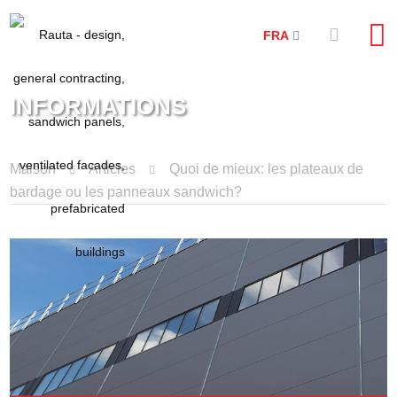
FRA
INFORMATIONS
Maison
Articles
Quoi de mieux: les plateaux de
bardage ou les panneaux sandwich?