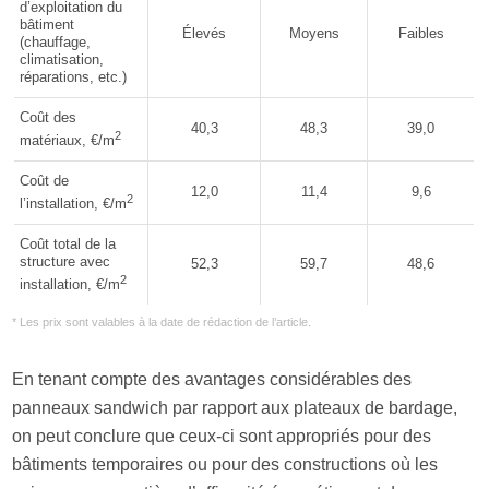
d’exploitation du
bâtiment
Élevés
Moyens
Faibles
(chauffage,
climatisation,
réparations, etc.)
Coût des
40,3
48,3
39,0
2
matériaux, €/m
Coût de
12,0
11,4
9,6
2
l’installation, €/m
Coût total de la
structure avec
52,3
59,7
48,6
2
installation, €/m
* Les prix sont valables à la date de rédaction de l’article.
En tenant compte des avantages considérables des
panneaux sandwich par rapport aux plateaux de bardage,
on peut conclure que ceux-ci sont appropriés pour des
bâtiments temporaires ou pour des constructions où les