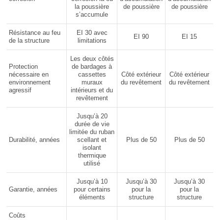
la poussière
de poussière
de poussière
s’accumule
Résistance au feu
EI 30 avec
EI 90
EI 15
de la structure
limitations
Les deux côtés
Protection
de bardages à
nécessaire en
cassettes
Côté extérieur
Côté extérieur
environnement
muraux
du revêtement
du revêtement
agressif
intérieurs et du
revêtement
Jusqu’à 20
durée de vie
limitée du ruban
Durabilité, années
scellant et
Plus de 50
Plus de 50
isolant
thermique
utilisé
Jusqu’à 10
Jusqu’à 30
Jusqu’à 30
Garantie, années
pour certains
pour la
pour la
éléments
structure
structure
Coûts