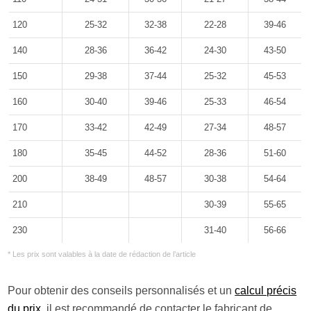
120
25-32
32-38
22-28
39-46
140
28-36
36-42
24-30
43-50
150
29-38
37-44
25-32
45-53
160
30-40
39-46
25-33
46-54
170
33-42
42-49
27-34
48-57
180
35-45
44-52
28-36
51-60
200
38-49
48-57
30-38
54-64
210
30-39
55-65
230
31-40
56-66
* Les prix sont valables à la date de rédaction de l’article
Pour obtenir des conseils personnalisés et un
calcul précis
du prix
, il est recommandé de contacter le fabricant de