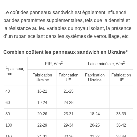
Le coût des panneaux sandwich est également influencé
par des paramètres supplémentaires, tels que la densité et
la résistance au feu variables du noyau isolant, la présence
d’un ruban scellant dans les systèmes de verrouillage, etc.
Combien coûtent les panneaux sandwich en Ukraine*
2
2
PIR, €/m
Laine minérale, €/m
Épaisseur,
mm
Fabrication
Fabrication
Fabrication
Fabrication
Ukraine
UE
Ukraine
UE
40
16-21
21-25
60
19-24
24-28
80
20-26
26-31
18-24
33-39
100
22-29
29-34
20-25
36-42
110
24-31
30-36
21-27
38-44