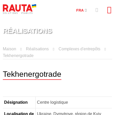
FRA
RÉALISATIONS
Maison
Réalisations
Complexes d'entrepôts
Tekhenergotrade
Tekhenergotrade
Désignation
Centre logistique
Localisation de
Ukraine, Dymytrove, région de Kyiv