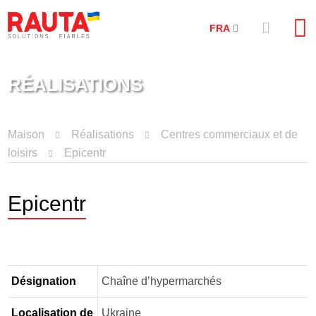
FRA
RÉALISATIONS
Maison
Réalisations
Centres commerciaux et de
loisirs
Epicentr
Epicentr
Désignation
Chaîne d’hypermarchés
Localisation de
Ukraine