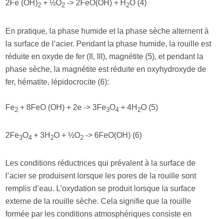
2Fe (OH)
+ ½O
-> 2FeO(OH) + H
O (4)
2
2
2
En pratique, la phase humide et la phase sèche alternent à
la surface de l’acier. Pendant la phase humide, la rouille est
réduite en oxyde de fer (II, III), magnétite (5), et pendant la
phase sèche, la magnétite est réduite en oxyhydroxyde de
fer, hématite, lépidocrocite (6):
Fe
+ 8FeO (OH) + 2e -> 3Fe
O
+ 4H
O (5)
2
3
4
2
2Fe
O
+ 3H
O + ½O
-> 6FeO(OH) (6)
3
4
2
2
Les conditions réductrices qui prévalent à la surface de
l’acier se produisent lorsque les pores de la rouille sont
remplis d’eau. L’oxydation se produit lorsque la surface
externe de la rouille sèche. Cela signifie que la rouille
formée par les conditions atmosphériques consiste en