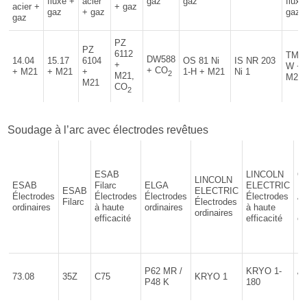
fluxé +
acier
gaz
gaz
fluxé
acier +
+ gaz
gaz
+ gaz
gaz
gaz
PZ
PZ
6112
TM-8
DW588
14.04
15.17
6104
OS 81 Ni
IS NR 203
+
W +
+ CO
+ M21
+ M21
+
1-H + M21
Ni 1
2
M21,
M21
M21
CO
2
Soudage à l’arc avec électrodes revêtues
ESAB
LINCOLN
O
LINCOLN
ESAB
Filarc
ELGA
ELECTRIC
U
ESAB
ELECTRIC
Électrodes
Électrodes
Électrodes
Électrodes
A
Filarc
Électrodes
ordinaires
à haute
ordinaires
à haute
Él
ordinaires
efficacité
efficacité
or
Bö
P62 MR /
KRYO 1-
73.08
35Z
C75
KRYO 1
We
P48 K
180
F