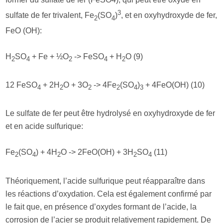
3
sulfate de fer trivalent, Fe
(SO
)
, et en oxyhydroxyde de fer,
2
4
FeO (OH):
H
SO
+ Fe + ½O
-> FeSO
+ H
O (9)
2
4
2
4
2
12 FeSO
+ 2H
O + 3O
-> 4Fe
(SO
)
+ 4FeO(OH) (10)
4
2
2
2
4
3
Le sulfate de fer peut être hydrolysé en oxyhydroxyde de fer
et en acide sulfurique:
Fe
(SO
) + 4H
O -> 2FeO(OH) + 3H
SO
(11)
2
4
2
2
4
Théoriquement, l’acide sulfurique peut réapparaître dans
les réactions d’oxydation. Cela est également confirmé par
le fait que, en présence d’oxydes formant de l’acide, la
corrosion de l’acier se produit relativement rapidement. De