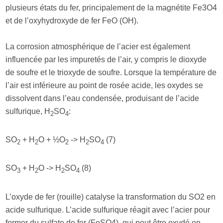
plusieurs états du fer, principalement de la magnétite Fe3O4
et de l’oxyhydroxyde de fer FeO (OH).
La corrosion atmosphérique de l’acier est également
influencée par les impuretés de l’air, y compris le dioxyde
de soufre et le trioxyde de soufre. Lorsque la température de
l’air est inférieure au point de rosée acide, les oxydes se
dissolvent dans l’eau condensée, produisant de l’acide
sulfurique, H
SO
:
2
4
SO
+ H
O + ½O
-> H
SO
(7)
2
2
2
2
4
SO
+ H
O -> H
SO
(8)
3
2
2
4
L’oxyde de fer (rouille) catalyse la transformation du SO2 en
acide sulfurique. L’acide sulfurique réagit avec l’acier pour
former du sulfate de fer (FeSO4), qui peut être oxydé en