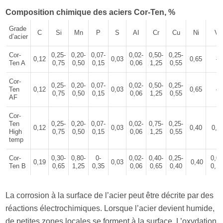
Composition chimique des aciers Cor-Ten, %
Grade
C
Si
Mn
P
S
AI
Cr
Cu
Ni
V
d’acier
Cor-
0,25-
0,20-
0,07-
0,02-
0,50-
0,25-
0,12
0,03
0,65
–
Ten A
0,75
0,50
0,15
0,06
1,25
0,55
Cor-
0,25-
0,20-
0,07-
0,02-
0,50-
0,25-
Ten
0,12
0,03
0,65
–
0,75
0,50
0,15
0,06
1,25
0,55
AF
Cor-
Ten
0,25-
0,20-
0,07-
0,02-
0,75-
0,25-
0,12
0,03
0,40
0,0
High
0,75
0,50
0,15
0,06
1,25
0,55
temp
Cor-
0,30-
0,80-
0-
0,02-
0,40-
0,25-
0,02
0,19
0,03
0,40
Ten В
0,65
1,25
0,35
0,06
0,65
0,40
0,1
La corrosion à la surface de l’acier peut être décrite par des
réactions électrochimiques. Lorsque l’acier devient humide,
de petites zones locales se forment à la surface. L’oxydation