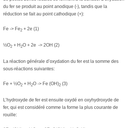
du fer se produit au point anodique (-), tandis que la
réduction se fait au point cathodique (+):
Fe -> Fe
+ 2e (1)
2
½O
+ H
O + 2e -> 2OH (2)
2
2
La réaction générale d’oxydation du fer est la somme des
sous-réactions suivantes:
Fe + ½O
+ H
O -> Fe (OH)
(3)
2
2
2
L’hydroxyde de fer est ensuite oxydé en oxyhydroxyde de
fer, qui est considéré comme la forme la plus courante de
rouille: