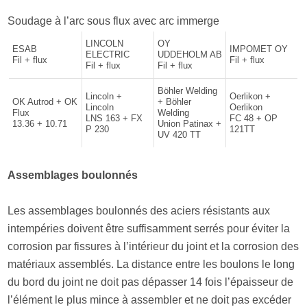
Soudage à l’arc sous flux avec arc immerge
LINCOLN
OY
ESAB
IMPOMET OY
ELECTRIC
UDDEHOLM AB
Fil + flux
Fil + flux
Fil + flux
Fil + flux
Böhler Welding
Lincoln +
Oerlikon +
OK Autrod + OK
+ Böhler
Lincoln
Oerlikon
Flux
Welding
LNS 163 + FX
FC 48 + OP
13.36 + 10.71
Union Patinax +
P 230
121TT
UV 420 TT
Assemblages boulonnés
Les assemblages boulonnés des aciers résistants aux
intempéries doivent être suffisamment serrés pour éviter la
corrosion par fissures à l’intérieur du joint et la corrosion des
matériaux assemblés. La distance entre les boulons le long
du bord du joint ne doit pas dépasser 14 fois l’épaisseur de
l’élément le plus mince à assembler et ne doit pas excéder