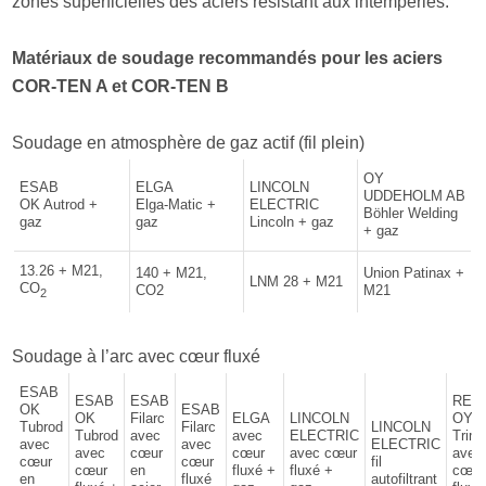
zones superficielles des aciers résistant aux intempéries.
Matériaux de soudage recommandés pour les aciers
COR-TEN A et COR-TEN B
Soudage en atmosphère de gaz actif (fil plein)
OY
ESAB
ELGA
LINCOLN
UDDEHOLM AB
OK Autrod +
Elga-Matic +
ELECTRIC
Böhler Welding
gaz
gaz
Lincoln + gaz
+ gaz
13.26 + M21,
140 + M21,
Union Patinax +
LNM 28 + M21
CO
CO2
M21
2
Soudage à l’arc avec cœur fluxé
ESAB
ESAB
ESAB
RET
OK
ESAB
OK
Filarc
ELGA
LINCOLN
OY
Tubrod
Filarc
LINCOLN
Tubrod
avec
avec
ELECTRIC
Trim
avec
avec
ELECTRIC
avec
cœur
cœur
avec cœur
avec
cœur
cœur
fil
cœur
en
fluxé +
fluxé +
cœur
en
fluxé
autofiltrant