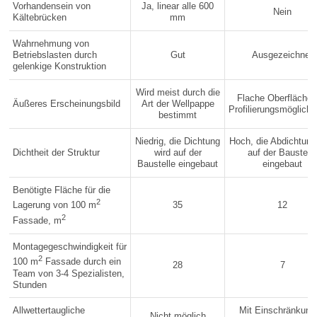
Vorhandensein von
Ja, linear alle 600
Nein
Kältebrücken
mm
Wahrnehmung von
Betriebslasten durch
Gut
Ausgezeichnet
gelenkige Konstruktion
Wird meist durch die
Flache Oberfläche 
Äußeres Erscheinungsbild
Art der Wellpappe
Profilierungsmöglichk
bestimmt
Niedrig, die Dichtung
Hoch, die Abdichtung
Dichtheit der Struktur
wird auf der
auf der Baustell
Baustelle eingebaut
eingebaut
Benötigte Fläche für die
2
35
12
Lagerung von 100 m
2
Fassade, m
Montagegeschwindigkeit für
2
100 m
Fassade durch ein
28
7
Team von 3-4 Spezialisten,
Stunden
Allwettertaugliche
Mit Einschränkung
Nicht möglich