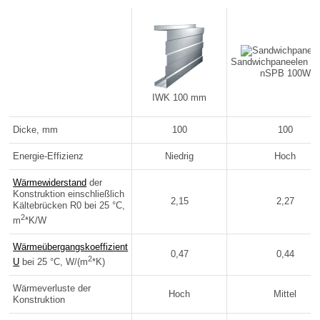
Sandwichpaneelen R
nSPB 100W
IWK 100 mm
Dicke, mm
100
100
Energie-Effizienz
Niedrig
Hoch
Wärmewiderstand
der
Konstruktion einschließlich
2,15
2,27
Kältebrücken R0 bei 25 °C,
2
m
*K/W
Wärmeübergangskoeffizient
0,47
0,44
2
U
bei 25 °C, W/(m
*K)
Wärmeverluste der
Hoch
Mittel
Konstruktion