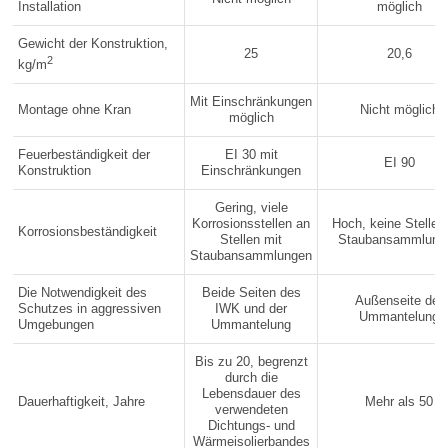
Installation
möglich
Gewicht der Konstruktion,
25
20,6
2
kg/m
Mit Einschränkungen
Montage ohne Kran
Nicht möglich
möglich
Feuerbeständigkeit der
EI 30 mit
EI 90
Konstruktion
Einschränkungen
Gering, viele
Korrosionsstellen an
Hoch, keine Stellen
Korrosionsbeständigkeit
Stellen mit
Staubansammlung
Staubansammlungen
Die Notwendigkeit des
Beide Seiten des
Außenseite der
Schutzes in aggressiven
IWK und der
Ummantelung
Umgebungen
Ummantelung
Bis zu 20, begrenzt
durch die
Lebensdauer des
Dauerhaftigkeit, Jahre
Mehr als 50
verwendeten
Dichtungs- und
Wärmeisolierbandes