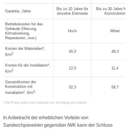
Bis zu 10 Jahre für
Bis zu 30 Jahre für 
Garantie, Jahre
einzelne Elemente
Konstruktion
Betriebskosten für das
Gebäude (Heizung,
Hoch
Mittel
Klimatisierung,
Reparaturen, usw.)
Kosten der Materialien*,
40,3
48,3
2
€/m
Kosten für die Installation*,
12,0
11,4
2
€/m
Gesamtkosten der
Konstruktion mit
52,3
59,7
2
Installation*, €/m
* Die Preise gelten zum Zeitpunkt der Erstellung des Artikels
In Anbetracht der erheblichen Vorteile von
Sandwichpaneelen gegenüber IWK kann der Schluss