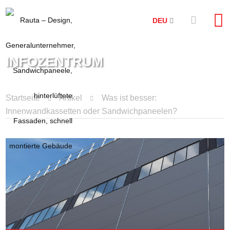
DEU
INFOZENTRUM
Startseite
Artikel
Was ist besser:
Innenwandkassetten oder Sandwichpaneelen?