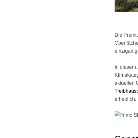
Die Premiu
Oberfläche
einzigart
In diesem 
Klimakateg
aktuellen 
Treibhaus
erheblich.