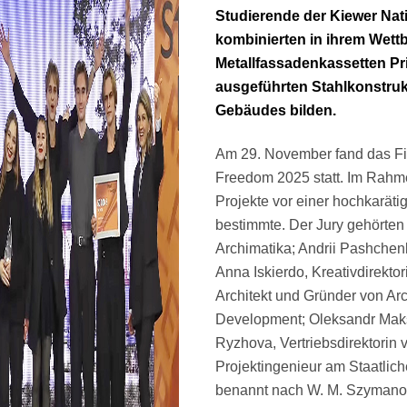
Studierende der Kiewer Nat
kombinierten in ihrem Wett
Metallfassadenkassetten Pri
ausgeführten Stahlkonstruk
Gebäudes bilden.
Am 29. November fand das Fin
Freedom 2025 statt. Im Rahmen
Projekte vor einer hochkaräti
bestimmte. Der Jury gehörten
Archimatika; Andrii Pashchen
Anna Iskierdo, Kreativdirekto
Architekt und Gründer von Ar
Development; Oleksandr Maksi
Ryzhova, Vertriebsdirektorin 
Projektingenieur am Staatlich
benannt nach W. M. Szymano