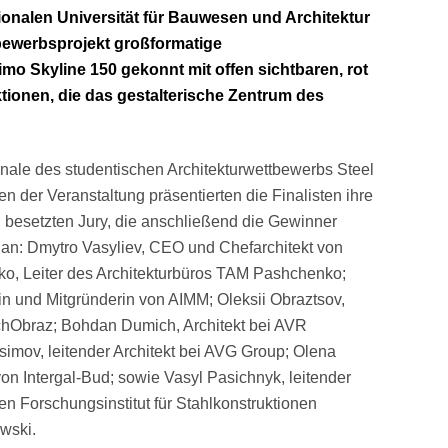
ionalen Universität für Bauwesen und Architektur
bewerbsprojekt großformatige
mo Skyline 150 gekonnt mit offen sichtbaren, rot
tionen, die das gestalterische Zentrum des
ale des studentischen Architekturwettbewerbs Steel
 der Veranstaltung präsentierten die Finalisten ihre
g besetzten Jury, die anschließend die Gewinner
 an: Dmytro Vasyliev, CEO und Chefarchitekt von
ko, Leiter des Architekturbüros TAM Pashchenko;
rin und Mitgründerin von AIMM; Oleksii Obraztsov,
chObraz; Bohdan Dumich, Architekt bei AVR
mov, leitender Architekt bei AVG Group; Olena
von Intergal-Bud; sowie Vasyl Pasichnyk, leitender
en Forschungsinstitut für Stahlkonstruktionen
wski.