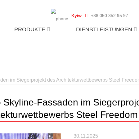
Kyiw
+38 050 352 95 97
PRODUKTE
DIENSTLEISTUNGEN
den im Siegerprojekt des Architekturwettbewerbs Steel Freedo
 Skyline-Fassaden im Siegerproj
tekturwettbewerbs Steel Freedom
30.11.2025