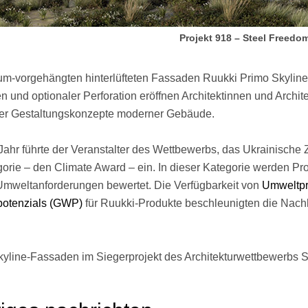
Projekt 918 – Steel Freedo
m-vorgehängten hinterlüfteten Fassaden Ruukki Primo Skyline mi
n und optionaler Perforation eröffnen Architektinnen und Arch
iger Gestaltungskonzepte moderner Gebäude.
Jahr führte der Veranstalter des Wettbewerbs, das Ukrainische Z
orie – den Climate Award – ein. In dieser Kategorie werden Pro
Umweltanforderungen bewertet. Die Verfügbarkeit von
Umweltpr
potenzials (GWP)
für Ruukki-Produkte beschleunigten die Nachh