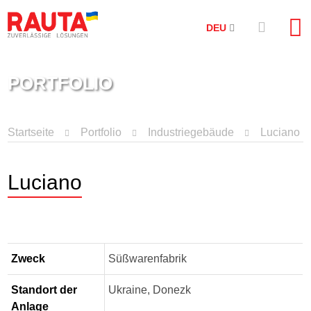
DEU
PORTFOLIO
Startseite
Portfolio
Industriegebäude
Luciano
Luciano
Zweck
Süßwarenfabrik
Standort der
Ukraine, Donezk
Anlage