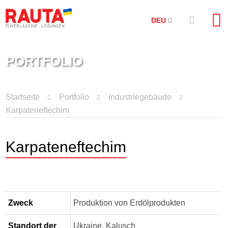
DEU
PORTFOLIO
Startseite
Portfolio
Industriegebäude
Karpateneftechim
Karpateneftechim
Zweck
Produktion von Erdölprodukten
Standort der
Ukraine, Kalusch