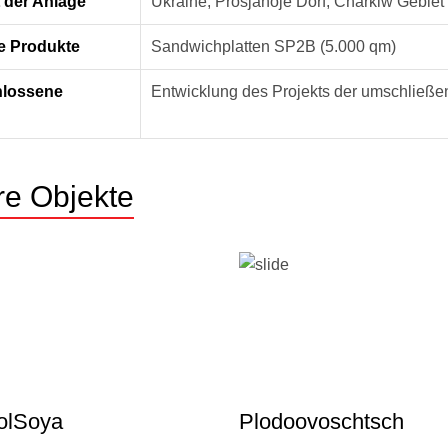
 der Anlage
Ukraine, Prosjanoje Dorf, Charkiw Gebiet
te Produkte
Sandwichplatten SP2B (5.000 qm)
lossene
Entwicklung des Projekts der umschließe
e Objekte
lSoya
Plodoovoschtsch