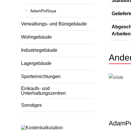
Standort
AdamPolSoya
Geliefer
Verwaltungs- und Bürogebäude
Abgesch
Arbeiten
Wohngebäude
Industriegebäude
Ander
Lagergebäude
Sporteinrichtungen
Einkaufs- und
Unterhaltungszentren
Sonstiges
AdamPo