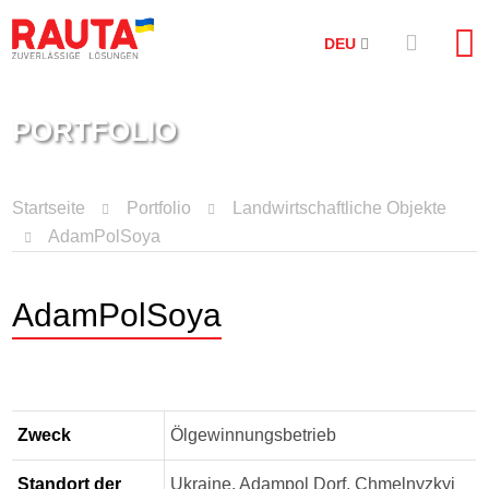
DEU
PORTFOLIO
Startseite
Portfolio
Landwirtschaftliche Objekte
AdamPolSoya
AdamPolSoya
Zweck
Ölgewinnungsbetrieb
Standort der
Ukraine, Adampol Dorf, Chmelnyzkyj