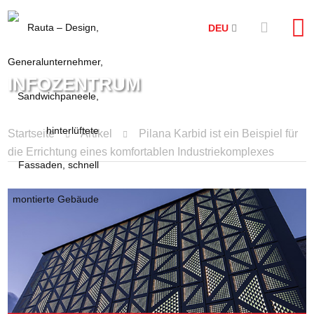
DEU
INFOZENTRUM
Startseite
Artikel
Pilana Karbid ist ein Beispiel für
die Errichtung eines komfortablen Industriekomplexes