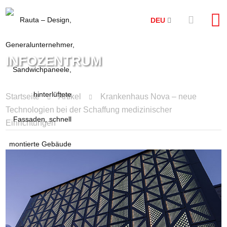
DEU
INFOZENTRUM
Startseite
Artikel
Krankenhaus Nova – neue
Technologien bei der Schaffung medizinischer
Einrichtungen