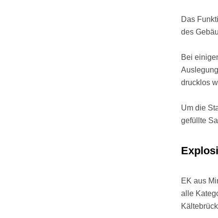
Das Funkti
des Gebäud
Bei einige
Auslegung 
drucklos w
Um die Sta
gefüllte S
Explos
EK aus Min
alle Kateg
Kältebrück