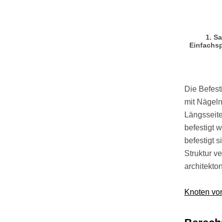
1. S
Einfachsp
Die Befest
mit Nägeln
Längsseite
befestigt 
befestigt 
Struktur v
architekto
Knoten vo