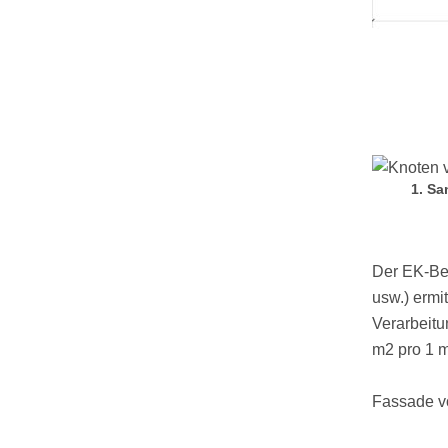
1. Sa
Der EK-Be
usw.) ermi
Verarbeitu
m2 pro 1 
Fassade vo