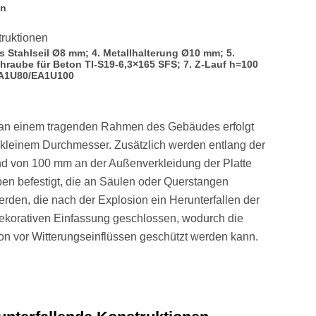
on
es Stahlseil Ø8 mm; 4. Metallhalterung Ø10 mm; 5.
hraube für Beton TI-S19-6,3×165 SFS; 7. Z-Lauf h=100
 EA1U80/EA1U100
en an einem tragenden Rahmen des Gebäudes erfolgt
 kleinem Durchmesser. Zusätzlich werden entlang der
nd von 100 mm an der Außenverkleidung der Platte
en befestigt, die an Säulen oder Querstangen
rden, die nach der Explosion ein Herunterfallen der
dekorativen Einfassung geschlossen, wodurch die
tion vor Witterungseinflüssen geschützt werden kann.