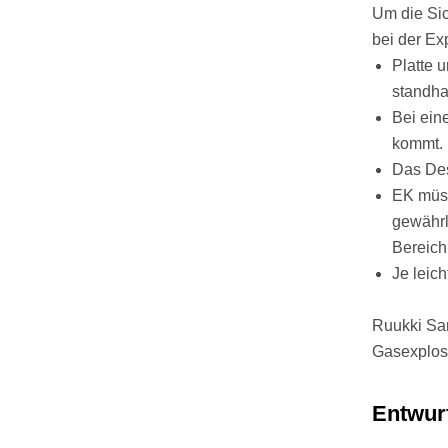
Um die Si
bei der Ex
Platte 
standha
Bei ein
kommt.
Das Des
EK müss
gewährle
Bereich
Je leich
Ruukki Sa
Gasexplos
Entwur