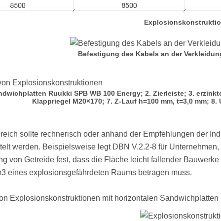
Explosionskonstrukti
Befestigung des Kabels an der Verkleidun
ndwichplatten Ruukki SPB WB 100 Energy; 2. Zierleiste; 3. erzinkt
Klappriegel М20×170; 7. Z-Lauf h=100 mm, t=3,0 mm; 8. 
reich sollte rechnerisch oder anhand der Empfehlungen der I
ttelt werden. Beispielsweise legt DBN V.2.2-8 für Unternehm
ng von Getreide fest, dass die Fläche leicht fallender Bauwe
m3 eines explosionsgefährdeten Raums betragen muss.
n Explosionskonstruktionen mit horizontalen Sandwichplatten