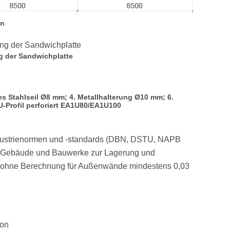
on
g der Sandwichplatte
es Stahlseil Ø8 mm; 4. Metallhalterung Ø10 mm; 6.
U-Profil perforiert EA1U80/EA1U100
ndustrienormen und -standards (DBN, DSTU, NAPB
en, Gebäude und Bauwerke zur Lagerung und
rke ohne Berechnung für Außenwände mindestens 0,03