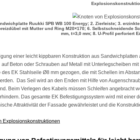
Explosionskonstrukti
andwichplatte Ruukki SPB WB 100 Energy; 2. Zierleiste; 3. erzinkt
reizdübel mit Mutter und Ring М20×170; 6. Selbstschneidende Sc
mm, t=3,0 mm; 8. U-Profil perforiert
igung einer leicht kippbaren Konstruktion aus Sandwichplatt
 auf Beton oder Schrauben auf Metall mit Unterlegscheiben mit
 des EK Stahlseile Ø8 mm gezogen, die mit Schellen im Absta
werden. Das Seil wird an den Enden mit Hilfe von Augenschraub
sind. Beim Verlegen des Kabels müssen Schleifen angebracht we
erhindern. Das gesamte EK Befestigungssystem wird mit einer 
nische Attraktivität der Fassade gewährleistet und die Konstruk
n Explosionskonstruktionen