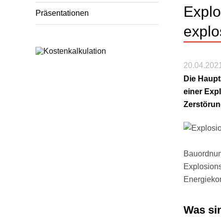
Explo
Präsentationen
explo
20.04.202
Die Haupt
einer Exp
Zerstörun
Bauordnun
Explosions
Energieko
Was si