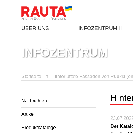
ÜBER UNS
INFOZENTRUM
INFOZENTRUM
Startseite
Hinterlüftete Fassaden von Ruukki (e
Hinte
Nachrichten
Artikel
23.07.202
Der Katal
Produktkataloge