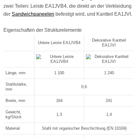
zwei Teilen: Leiste EA1JVB4, die direkt an der Verkleidung
der
Sandwichpaneelen
befestigt wird, und Kantteil EA1JVI.
Eigenschaften der Strukturelemente
Dekorative Kantteil
Untere Leiste EA1JVB4
EA1JVI
Länge, mm
1 100
1 240
Stahlstärke,
0,6
mm
Breite, mm
164
241
Gewicht,
1,3
1,4
kg/Stück
Material
Stahl mit organischer Beschichtung (EN 10169)